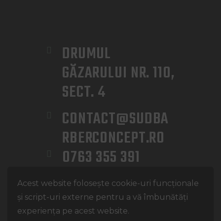
DRUMUL 
GĂZARULUI NR. 110, 
SECT. 4
CONTACT@SUDBA
RBERCONCEPT.RO
0763 355 391
Sud Barber Concept
©. Toate
Acest website folosește cookie-uri funcționale
drepturile rezervate.
și script-uri externe pentru a vă îmbunătăți
Politica de Confidențialitate
experiența pe acest website.