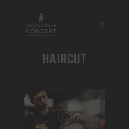
ACASĂ
HAIRCUT
DESPRE NOI
TARIFE ȘI SERVICII
GALERIE FOTO
PROGRAMĂRI
CONTACT