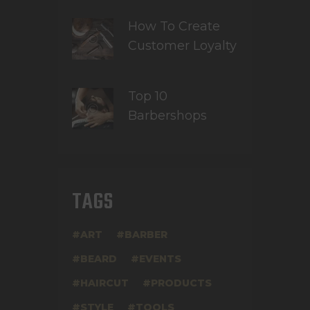
How To Create
Customer Loyalty
Top 10
Barbershops
TAGS
ART
BARBER
BEARD
EVENTS
HAIRCUT
PRODUCTS
STYLE
TOOLS