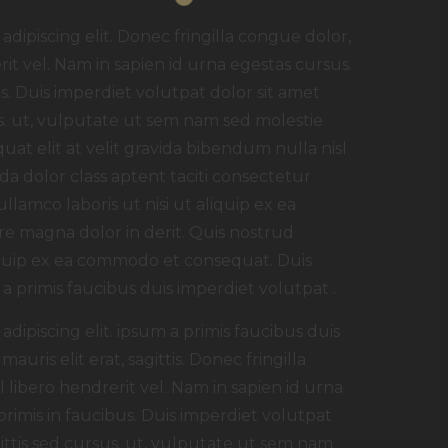
dipiscing elit. Donec fringilla congue dolor,
rit vel. Nam in sapien id urna egestas cursus.
. Duis imperdiet volutpat dolor sit amet
rsus. ut, vulputate ut sem nam sed molestie
uat elit at velit gravida bibendum nulla nisl
a dolor class aptent taciti consectetur
ullamco laboris ut nisi ut aliquip ex ea
e magna dolor in derit. Quis nostrud
aliquip ex ea commodo et consequat. Duis
a primis faucibus duis imperdiet volutpat .
dipiscing elit. ipsum a primis faucibus duis
auris elit erat, sagittis. Donec fringilla
 libero hendrerit vel. Nam in sapien id urna
imis in faucibus. Duis imperdiet volutpat
agittis sed cursus. ut, vulputate ut sem nam