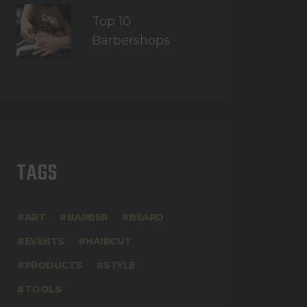
Top 10
Barbershops
TAGS
ART
BARBER
BEARD
EVENTS
HAIRCUT
PRODUCTS
STYLE
TOOLS