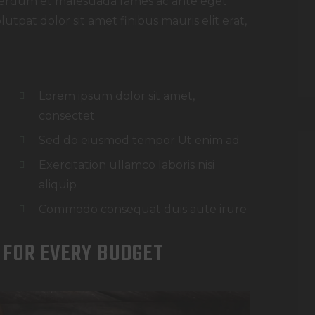
nterdum et malesuada fames ac ante eget
utpat dolor sit amet finibus mauris elit erat,
Lorem ipsum dolor sit amet,
consectet
Sed do eiusmod tempor Ut enim ad
Exercitation ullamco laboris nisi
aliquip
Commodo consequat duis aute irure
 FOR EVERY BUDGET