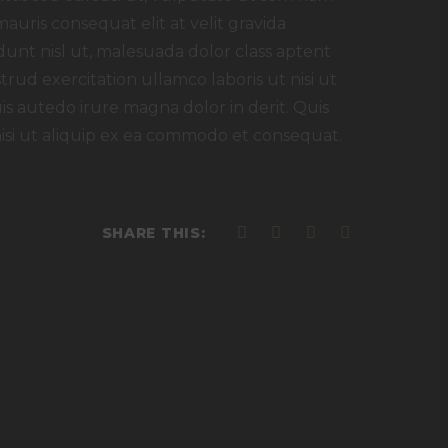
mauris consequat elit at velit gravida
unt nisl ut, malesuada dolor class aptent
strud exercitation ullamco laboris ut nisi ut
s autedo irure magna dolor in derit. Quis
nisi ut aliquip ex ea commodo et consequat.
SHARE THIS: