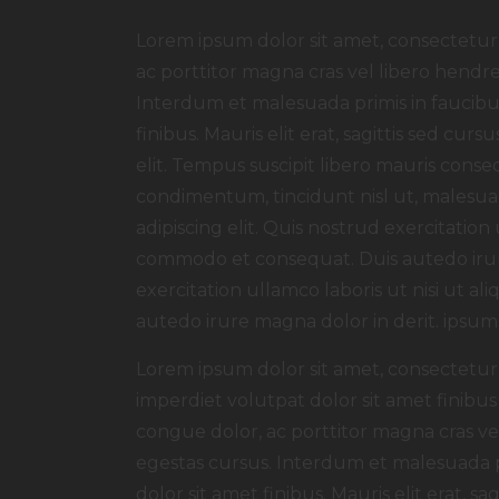
Lorem ipsum dolor sit amet, consectetur a
ac porttitor magna cras vel libero hendre
Interdum et malesuada primis in faucibus
finibus. Mauris elit erat, sagittis sed cu
elit. Tempus suscipit libero mauris conseq
condimentum, tincidunt nisl ut, malesuad
adipiscing elit. Quis nostrud exercitation 
commodo et consequat. Duis autedo irur
exercitation ullamco laboris ut nisi ut 
autedo irure magna dolor in derit. ipsum 
Lorem ipsum dolor sit amet, consectetur a
imperdiet volutpat dolor sit amet finibus m
congue dolor, ac porttitor magna cras vel
egestas cursus. Interdum et malesuada pr
dolor sit amet finibus. Mauris elit erat, s