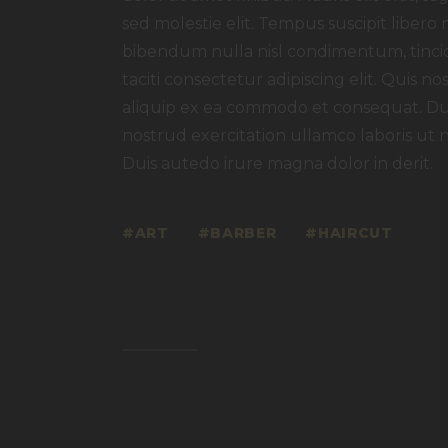
sed molestie elit. Tempus suscipit libero 
bibendum nulla nisl condimentum, tincid
taciti consectetur adipiscing elit. Quis no
aliquip ex ea commodo et consequat. Dui
nostrud exercitation ullamco laboris ut 
Duis autedo irure magna dolor in derit.
ART
BARBER
HAIRCUT