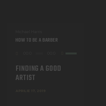
Michael Harris
HOW TO BE A BARBER
Player
Folosește
00:0
00:0
audio
tastele
0
0
FINDING A GOOD
săgeată
sus/jos
ARTIST
pentru
a
APRILIE 17, 2019
mări
sau
micșora