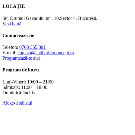
LOCAȚIE
Str. Drumul Găzarului nr. 110,
Sector 4, București.
Vezi hartă
Contactează-ne
Telefon:
0763 355 391
E-mail:
contact@sudbarberconcept.ro
Programează-te aici
Program de lucru
Luni-Vineri: 10:00 – 21:00
Sâmbătă: 11:00 – 18:00
Duminică: închis
Alege-ți stilistul