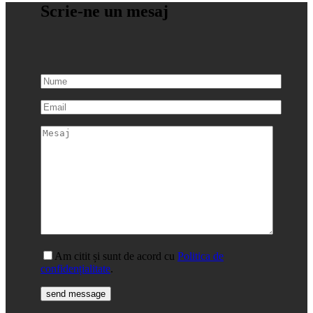
Scrie-ne un
mesaj
Am citit și sunt de acord cu
Politica de
confidențialitate
.