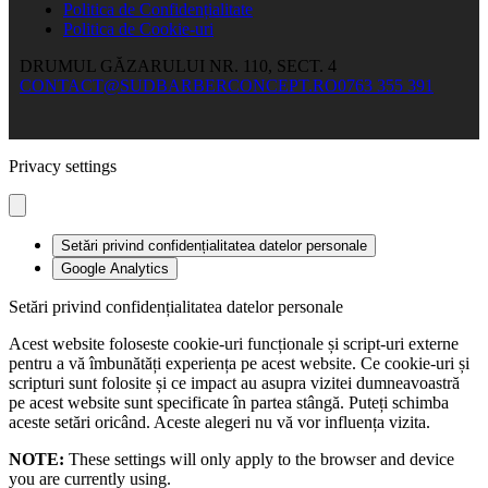
Politica de Confidențialitate
Politica de Cookie-uri
DRUMUL GĂZARULUI NR. 110, SECT. 4
CONTACT@SUDBARBERCONCEPT.RO
0763 355 391
Privacy settings
Setări privind confidențialitatea datelor personale
Google Analytics
Setări privind confidențialitatea datelor personale
Acest website foloseste cookie-uri funcționale și script-uri externe
pentru a vă îmbunătăți experiența pe acest website. Ce cookie-uri și
scripturi sunt folosite și ce impact au asupra vizitei dumneavoastră
pe acest website sunt specificate în partea stângă. Puteți schimba
aceste setări oricând. Aceste alegeri nu vă vor influența vizita.
NOTE:
These settings will only apply to the browser and device
you are currently using.