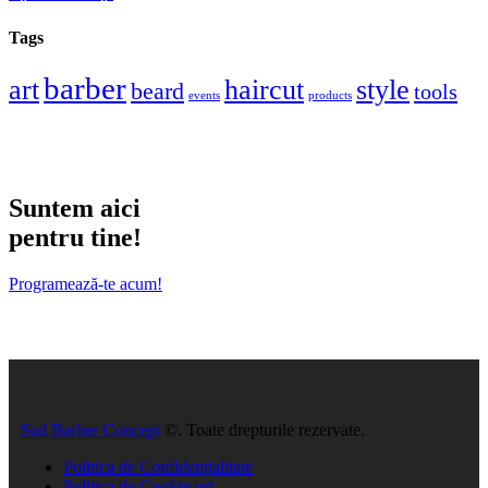
Tags
barber
art
haircut
style
beard
tools
events
products
Suntem aici
pentru tine!
Programează-te acum!
Sud Barber Concept
©. Toate drepturile rezervate.
Politica de Confidențialitate
Politica de Cookie-uri