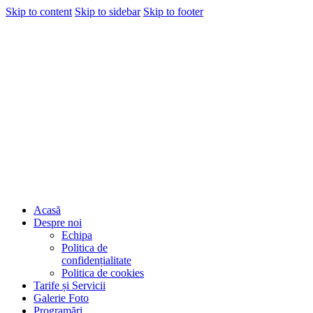
Skip to content
Skip to sidebar
Skip to footer
Acasă
Despre noi
Echipa
Politica de
confidențialitate
Politica de cookies
Tarife și Servicii
Galerie Foto
Programări