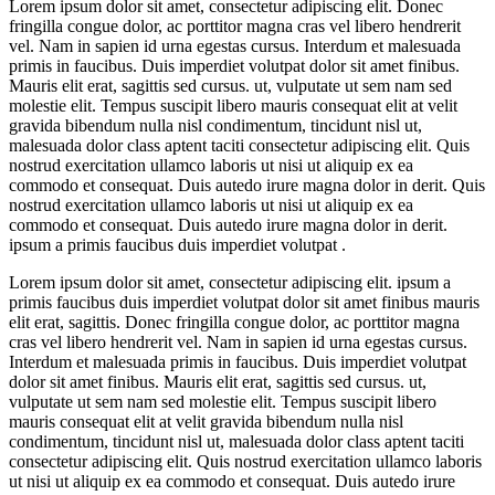
Lorem ipsum dolor sit amet, consectetur adipiscing elit. Donec
fringilla congue dolor, ac porttitor magna cras vel libero hendrerit
vel. Nam in sapien id urna egestas cursus. Interdum et malesuada
primis in faucibus. Duis imperdiet volutpat dolor sit amet finibus.
Mauris elit erat, sagittis sed cursus. ut, vulputate ut sem nam sed
molestie elit. Tempus suscipit libero mauris consequat elit at velit
gravida bibendum nulla nisl condimentum, tincidunt nisl ut,
malesuada dolor class aptent taciti consectetur adipiscing elit. Quis
nostrud exercitation ullamco laboris ut nisi ut aliquip ex ea
commodo et consequat. Duis autedo irure magna dolor in derit. Quis
nostrud exercitation ullamco laboris ut nisi ut aliquip ex ea
commodo et consequat. Duis autedo irure magna dolor in derit.
ipsum a primis faucibus duis imperdiet volutpat .
Lorem ipsum dolor sit amet, consectetur adipiscing elit. ipsum a
primis faucibus duis imperdiet volutpat dolor sit amet finibus mauris
elit erat, sagittis. Donec fringilla congue dolor, ac porttitor magna
cras vel libero hendrerit vel. Nam in sapien id urna egestas cursus.
Interdum et malesuada primis in faucibus. Duis imperdiet volutpat
dolor sit amet finibus. Mauris elit erat, sagittis sed cursus. ut,
vulputate ut sem nam sed molestie elit. Tempus suscipit libero
mauris consequat elit at velit gravida bibendum nulla nisl
condimentum, tincidunt nisl ut, malesuada dolor class aptent taciti
consectetur adipiscing elit. Quis nostrud exercitation ullamco laboris
ut nisi ut aliquip ex ea commodo et consequat. Duis autedo irure