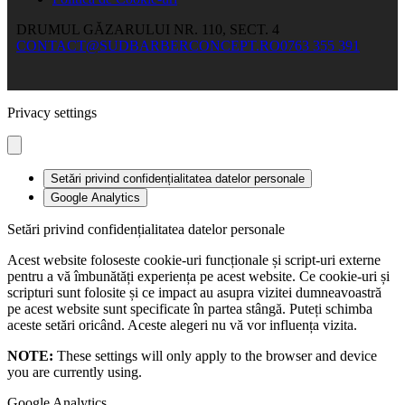
DRUMUL GĂZARULUI NR. 110, SECT. 4
CONTACT@SUDBARBERCONCEPT.RO
0763 355 391
Privacy settings
Setări privind confidențialitatea datelor personale
Google Analytics
Setări privind confidențialitatea datelor personale
Acest website foloseste cookie-uri funcționale și script-uri externe
pentru a vă îmbunătăți experiența pe acest website. Ce cookie-uri și
scripturi sunt folosite și ce impact au asupra vizitei dumneavoastră
pe acest website sunt specificate în partea stângă. Puteți schimba
aceste setări oricând. Aceste alegeri nu vă vor influența vizita.
NOTE:
These settings will only apply to the browser and device
you are currently using.
Google Analytics