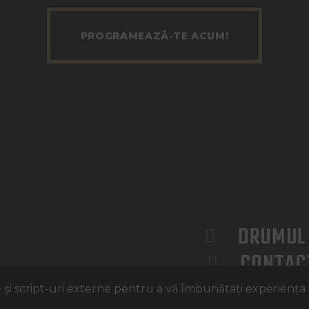
PROGRAMEAZĂ-TE ACUM!
DRUMUL 
CONTAC
0763 35
 și script-uri externe pentru a vă îmbunătăți experiența