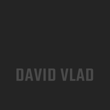
ACASĂ
DESPRE NOI
TARIFE ȘI SERVICII
GALERIE FOTO
PROGRAMĂRI
CONTACT
DAVID VLAD