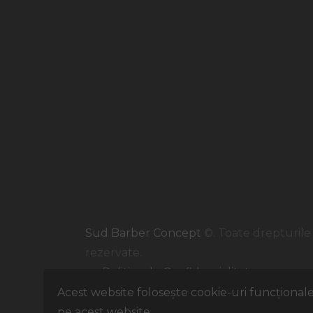
Sud Barber Concept
©. Toate drepturile
rezervate.
Politica de Confidențialitate
Politica de Cookie-uri
Acest website folosește cookie-uri funcționale
pe acest website.