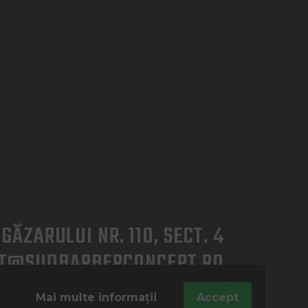
GĂZARULUI NR. 110, SECT. 4
T@SUDBARBERCONCEPT.RO
5 391
Mai multe informații
Accept