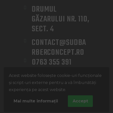
DRUMUL 
GĂZARULUI NR. 110, 
SECT. 4
CONTACT@SUDBA
RBERCONCEPT.RO
0763 355 391
Sud Barber Concept
©. Toate
Acest website folosește cookie-uri funcționale
drepturile rezervate.
și script-uri externe pentru a vă îmbunătăți
Politica de Confidențialitate
experiența pe acest website.
Politica de Cookie-uri
Mai multe informații
Accept