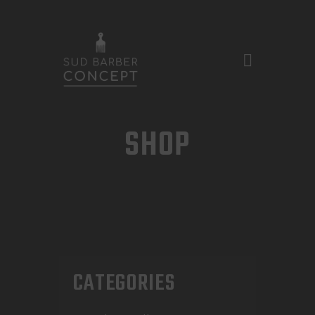
ACASĂ
SHOP
DESPRE NOI
TARIFE ȘI SERVICII
GALERIE FOTO
PROGRAMĂRI
CONTACT
CATEGORIES