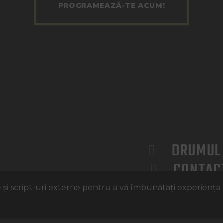
PROGRAMEAZĂ-TE ACUM!
DRUMUL 
CONTAC
0763 35
 și script-uri externe pentru a vă îmbunătăți experiența