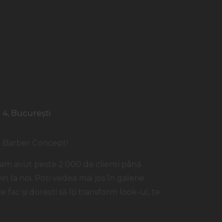
 4, București
UD Barber Concept!
 am avut peste 2.000 de clienți până
 la noi. Poți vedea mai jos în galerie
 fac și dorești să îți transform look-ul, te