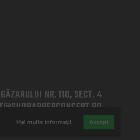
GĂZARULUI NR. 110, SECT. 4
T@SUDBARBERCONCEPT.RO
5 391
Mai multe informații
Accept