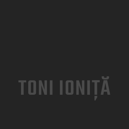
ACASĂ
DESPRE NOI
TARIFE ȘI SERVICII
GALERIE FOTO
PROGRAMĂRI
CONTACT
TONI IONIȚĂ