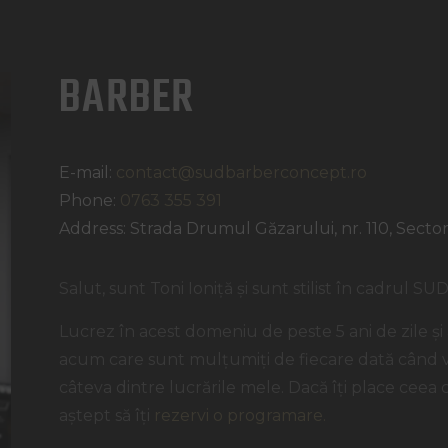
BARBER
E-mail:
contact@sudbarberconcept.ro
Phone:
0763 355 391
Address:
Strada Drumul Găzarului, nr. 110, Sector
Salut, sunt Toni Ioniță și sunt stilist în cadrul S
Lucrez în acest domeniu de peste 5 ani de zile și
acum care sunt mulțumiți de fiecare dată când vin
câteva dintre lucrările mele. Dacă îți place ceea ce
aștept să îți
rezervi o programare.