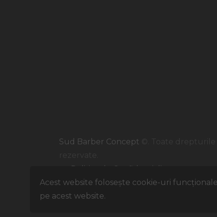
Sud Barber Concept
©. Toate drepturile
rezervate.
Politica de Confidențialitate
Politica de Cookie-uri
Acest website folosește cookie-uri funcționale
pe acest website.