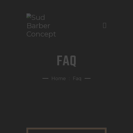
ACASĂ
FAQ
DESPRE NOI
TARIFE ȘI SERVICII
Home
Faq
GALERIE FOTO
PROGRAMĂRI
CONTACT