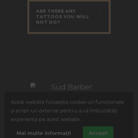
ARE THERE ANY
TATTOOS YOU WILL
NOT DO?
Acest website folosește cookie-uri funcționale
și script-uri externe pentru a vă îmbunătăți
ThemeRex
© 2026. All Rights
experiența pe acest website.
Reserved.
Mai multe informații
Accept